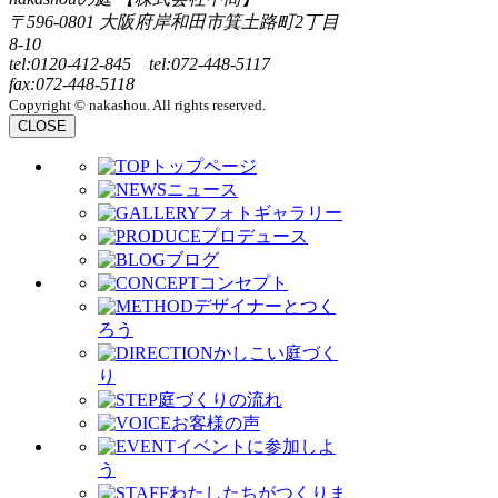
〒596-0801 大阪府岸和田市箕土路町2丁目
8-10
tel:0120-412-845 tel:072-448-5117
fax:072-448-5118
Copyright © nakashou. All rights reserved.
CLOSE
トップページ
ニュース
フォトギャラリー
プロデュース
ブログ
コンセプト
デザイナーとつく
ろう
かしこい庭づく
り
庭づくりの流れ
お客様の声
イベントに参加しよ
う
わたしたちがつくりま