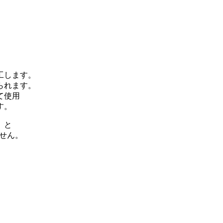
工します。
られます。
て使用
す。
」と
せん。