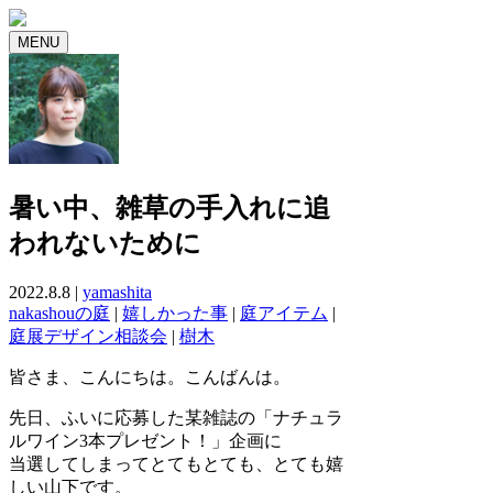
MENU
暑い中、雑草の手入れに追
われないために
2022.8.8 |
yamashita
nakashouの庭
|
嬉しかった事
|
庭アイテム
|
庭展デザイン相談会
|
樹木
皆さま、こんにちは。こんばんは。
先日、ふいに応募した某雑誌の「ナチュラ
ルワイン3本プレゼント！」企画に
当選してしまってとてもとても、とても嬉
しい山下です。