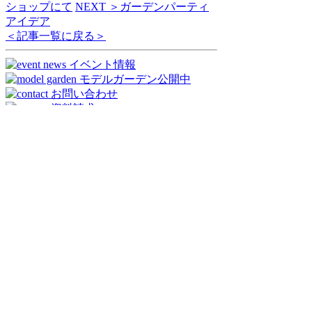
ショップにて
NEXT ＞
ガーデンパーティ
アイデア
＜記事一覧に戻る＞
open/10:00〜17:00
nakashouの庭 【株式会社中商】
〒596-0801 大阪府岸和田市箕土路町2丁目
8-10
tel:0120-412-845 tel:072-448-5117
fax:072-448-5118
Copyright © nakashou. All rights reserved.
CLOSE
トップページ
ニュース
フォトギャラリー
プロデュース