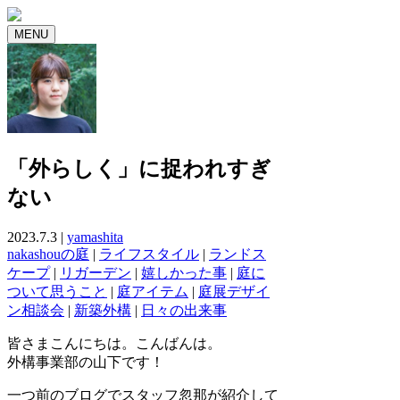
MENU
「外らしく」に捉われすぎ
ない
2023.7.3 |
yamashita
nakashouの庭
|
ライフスタイル
|
ランドス
ケープ
|
リガーデン
|
嬉しかった事
|
庭に
ついて思うこと
|
庭アイテム
|
庭展デザイ
ン相談会
|
新築外構
|
日々の出来事
皆さまこんにちは。こんばんは。
外構事業部の山下です！
一つ前のブログでスタッフ忽那が紹介して