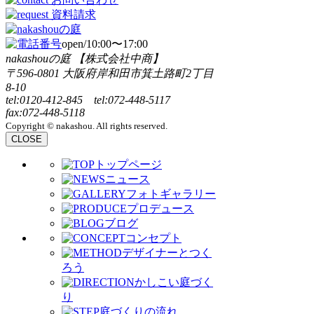
open/10:00〜17:00
nakashouの庭 【株式会社中商】
〒596-0801 大阪府岸和田市箕土路町2丁目
8-10
tel:0120-412-845 tel:072-448-5117
fax:072-448-5118
Copyright © nakashou. All rights reserved.
CLOSE
トップページ
ニュース
フォトギャラリー
プロデュース
ブログ
コンセプト
デザイナーとつく
ろう
かしこい庭づく
り
庭づくりの流れ