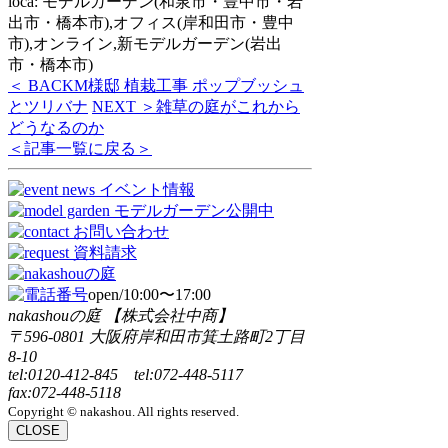
loca: モデルガーデン(和泉市・豊中市・岩
出市・橋本市),オフィス(岸和田市・豊中
市),オンライン,新モデルガーデン(岩出
市・橋本市)
＜ BACK
M様邸 植栽工事 ポップブッシュ
とツリバナ
NEXT ＞
雑草の庭がこれから
どうなるのか
＜記事一覧に戻る＞
open/10:00〜17:00
nakashouの庭 【株式会社中商】
〒596-0801 大阪府岸和田市箕土路町2丁目
8-10
tel:0120-412-845 tel:072-448-5117
fax:072-448-5118
Copyright © nakashou. All rights reserved.
CLOSE