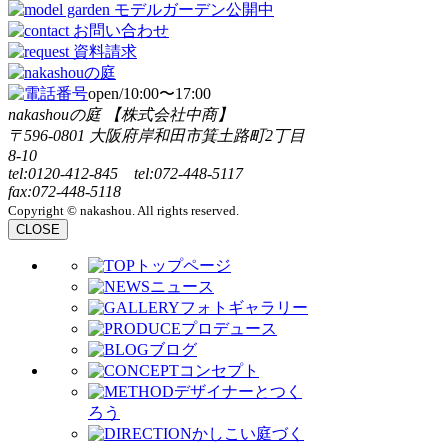
open/10:00〜17:00
nakashouの庭 【株式会社中商】
〒596-0801 大阪府岸和田市箕土路町2丁目
8-10
tel:0120-412-845 tel:072-448-5117
fax:072-448-5118
Copyright © nakashou. All rights reserved.
CLOSE
トップページ
ニュース
フォトギャラリー
プロデュース
ブログ
コンセプト
デザイナーとつく
ろう
かしこい庭づく