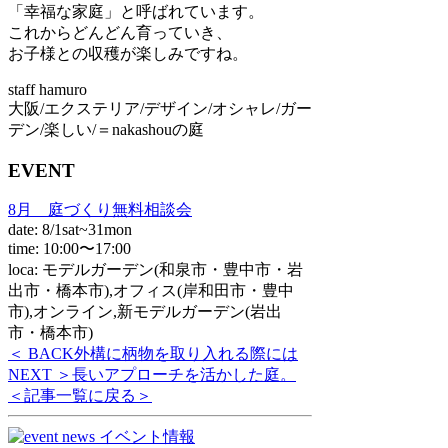
「幸福な家庭」と呼ばれています。
これからどんどん育っていき、
お子様との収穫が楽しみですね。
staff hamuro
大阪/エクステリア/デザイン/オシャレ/ガー
デン/楽しい/＝nakashouの庭
EVENT
8月 庭づくり無料相談会
date: 8/1sat~31mon
time: 10:00〜17:00
loca: モデルガーデン(和泉市・豊中市・岩
出市・橋本市),オフィス(岸和田市・豊中
市),オンライン,新モデルガーデン(岩出
市・橋本市)
＜ BACK
外構に柄物を取り入れる際には
NEXT ＞
長いアプローチを活かした庭。
＜記事一覧に戻る＞