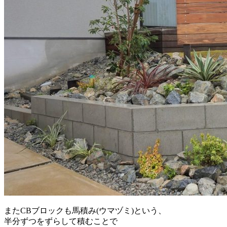
またCBブロックも馬積み(ウマヅミ)という、
半分ずつをずらして積むことで