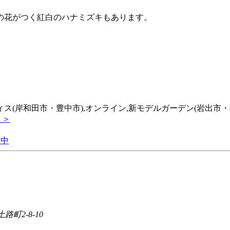
の花がつく紅白のハナミズキもあります。
フィス(岸和田市・豊中市),オンライン,新モデルガーデン(岩出市・
 ＞
路町2-8-10