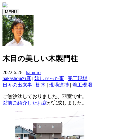
MENU
木目の美しい木製門柱
2022.6.26 |
hamuro
nakashouの庭
|
嬉しかった事
|
完工現場
|
日々の出来事
|
樹木
|
現場進捗
|
着工現場
ご無沙汰しておりました、羽室です。
以前ご紹介したお庭
が完成しました。