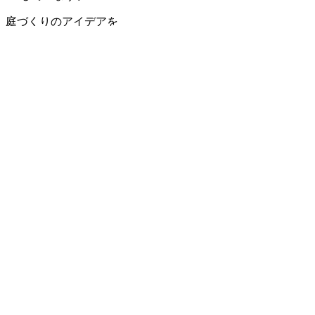
庭づくりのアイデアを
たくさん詰め込んでいるので
ぜひご参考までに。
EVENT
8月 庭づくり無料相談会
date: 8/1sat~31mon
time: 10:00〜17:00
loca: モデルガーデン(和泉市・豊中市・岩