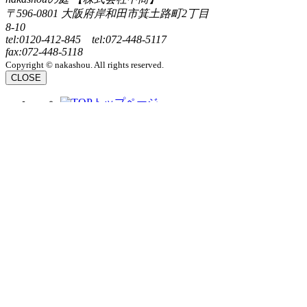
〒596-0801 大阪府岸和田市箕土路町2丁目
8-10
tel:0120-412-845 tel:072-448-5117
fax:072-448-5118
Copyright © nakashou. All rights reserved.
CLOSE
トップページ
ニュース
フォトギャラリー
プロデュース
ブログ
コンセプト
デザイナーとつく
ろう
かしこい庭づく
り
庭づくりの流れ
お客様の声
イベントに参加しよ
う
わたしたちがつくりま